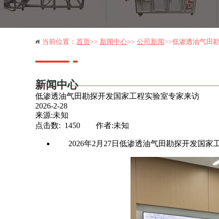
当前位置：
首页
>>
新闻中心
>>
公司新闻
>>低渗透油气田勘探
新闻中心
低渗透油气田勘探开发国家工程实验室专家来访
2026-2-28
成都岩心科技有限公司
来源:未知
点击数: 1450 作者:未知
系电话：13709004766刘经理/13880831373何经理
2026
年
2
月
27
日低渗透油气田勘探开发国家
系
邮箱：
scarlett0403@foxmail.com
系地址：成都市新都区兴能路联东U谷成都新都国际企业港9栋
成都市新都区新都大道8号西南石油大学科技园大
厦1205B