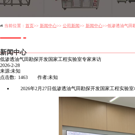
当前位置：
首页
>>
新闻中心
>>
公司新闻
>>
新闻中心
>>低渗透油气田勘
新闻中心
低渗透油气田勘探开发国家工程实验室专家来访
首页
2026-2-28
科技有限公司
来源:未知
点击数: 1463 作者:未知
9004766刘经理/13880831373何经理
2026
年
2
月
27
日低渗透油气田勘探开发国家工程实验室
arlett0403@foxmail.com
都市新都区兴能路联东U谷成都新都国际企业港9栋
区新都大道8号西南石油大学科技园大
厦1205B