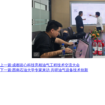
9004766刘经理/13880831373何经理
arlett0403@foxmail.com
都市新都区兴能路联东U谷成都新都国际企业港9栋
区新都大道8号西南石油大学科技园大
厦1205B
上一篇:成都岩心科技亮相油气工程技术交流大会
下一篇:西南石油大学专家来访 共研油气设备技术创新