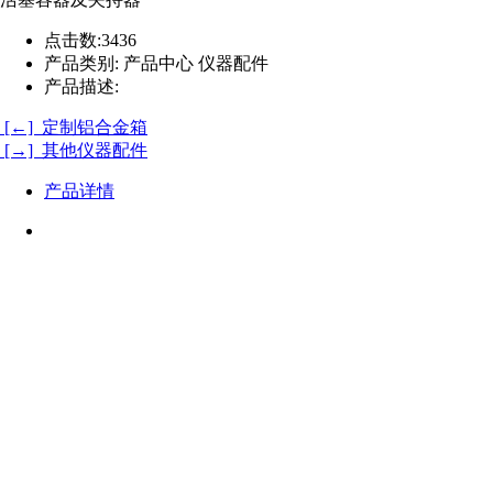
点击数:
3436
首页
产品类别:
产品中心 仪器配件
科技有限公司
产品描述:
[←] 定制铝合金箱
9004766刘经理/13880831373何经理
[→] 其他仪器配件
arlett0403@foxmail.com
产品详情
都市新都区兴能路联东U谷成都新都国际企业港9栋
区新都大道8号西南石油大学科技园大
厦1205B